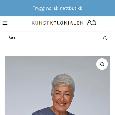
Translation missing: nb.accessibility.skip_to_text
Trygg norsk nettbutikk