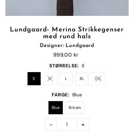
Lundgaard- Merino Strikkegenser
med rund hals
Designer: Lundgaard
999,00 kr
STØRRELSE:
S
S
M
L
XL
XXL
FARGE:
Blue
Blue
Brown
-
+